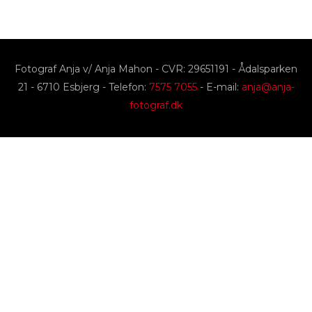
Fotograf Anja v/ Anja Mahon - CVR: 29651191 - Ådalsparken
21 - 6710 Esbjerg - Telefon:
7575 7055
- E-mail:
anja@anja-
fotograf.dk